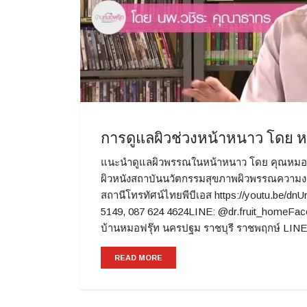
การดูแลผิวช่วงหน้าหนาว โดย ห
แนะนำดูแลผิวพรรณในหน้าหนาว โดย คุณหมอฟรุ
ผิวหนังสถาบันนวัตกรรมสุขภาพผิวพรรณความง
สถานีโทรทัศน์ไทยพีบีเอส https://youtu.be/dn
5149, 087 624 4624LINE: @dr.fruit_homeFac
บ้านหมอฟรุ๊ท นครปฐม ราชบุรี ราชพฤกษ์ LINE
READ MORE