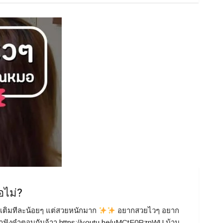
อไม่?
ๆ เติมทีละน้อยๆ แต่สวยหนักมาก
อยากสวยไวๆ อยาก
มาฟังคำตอบกันจ้าา https://youtu.be/uMCtE0RznWU บ้าน