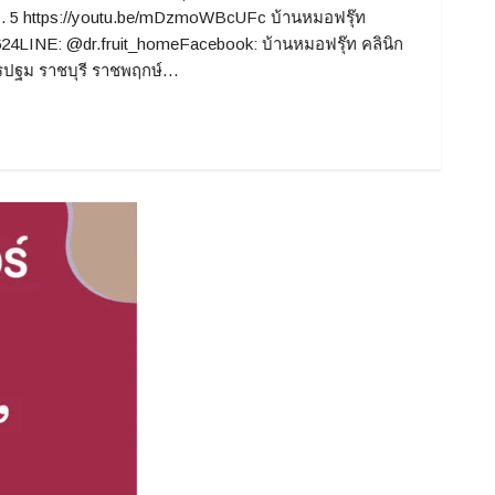
 5 https://youtu.be/mDzmoWBcUFc บ้านหมอฟรุ๊ท
624LINE: @dr.fruit_homeFacebook: บ้านหมอฟรุ๊ท คลินิก
รปฐม ราชบุรี ราชพฤกษ์…