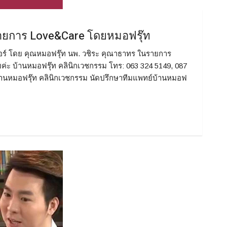
นรายการ Love&Care โดยหมอฟรุ๊ท
เลอร์ โดย คุณหมอฟรุ๊ท นพ. วชิระ คุณาธาทร ในรายการ
ค่ะ บ้านหมอฟรุ๊ท คลินิกเวชกรรม โทร: 063 324 5149, 087
้านหมอฟรุ๊ท คลินิกเวชกรรม นัดปรึกษาทีมแพทย์บ้านหมอฟ