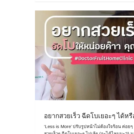
อยากสวยเร็ว ฉีดโบเยอะๆ ได้หรื
‘Less is More’ ปรับรูปหน้าไม่ต้องใจร้อน ค่อย
สวยเร็วๆ ฉีดโบเยอะๆ ไปเล้ย (จะได้ไหมนะ?) 