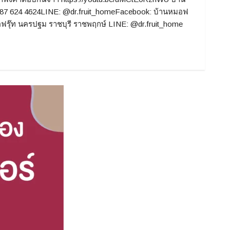
 087 624 4624LINE: @dr.fruit_homeFacebook: บ้านหมอฟ
อฟรุ๊ท นครปฐม ราชบุรี ราชพฤกษ์ LINE: @dr.fruit_home