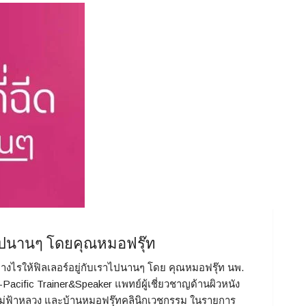
าไปนานๆ โดยคุณหมอฟรุ๊ท
ย่างไรให้ฟิลเลอร์อยู่กับเราไปนานๆ โดย คุณหมอฟรุ๊ท นพ.
acific Trainer&Speaker แพทย์ผู้เชี่ยวชาญด้านผิวหนัง
ฟ้าหลวง และบ้านหมอฟรุ๊ทคลินิกเวชกรรม ในรายการ