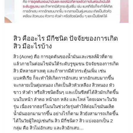
สิว คืออะไร มีกีชนิด ปัจจัยของการเกิด
สิว มีอะไรบ้าง
สิว (Acne) คือ การอุดตันของน้ำมันและเซลล์ผิวที่ตาย
แล้วภายในต่อมไขมันใต้ระดับรูขุมขน ปัจจัยของการเกิด
สิว มีหลายสาเหตุ และถ้าหากมีตัวกระตุ้นเพิ่ม เช่น
แบคทีเรีย ก็จะทำให้เกิดการอักเสบ หากอักเสบมากขึ้น
จะกลายเป็นตุ่มหนอง เกิดเป็นสิวหัวเหลือง สิวหนอง หัว
ขาว หัวดำ หรือสิวชนิดอื่นๆ และเป็นซีสต์ได้สิวมักเกิดขึ้น
บนใบหน้า ลำคอ หน้าอก หลัง และไหล่ โดยเฉพาะในวัย
รุ่น เนื่องจากฮอร์โมนในช่วงวัยรุ่นทำให้ต่อมไขมันผลิต
น้ำมันออกมามากขึ้น อย่างไรก็ตาม สิวยังสามารถเกิดขึ้น
ได้ในวัยผู้ใหญ่เช่นกัน สิว มีกี่ชนิด? สิว แบ่งออกเป็น 2
กลุ่ม คือ สิวไม่อักเสบ และสิวอักเสบ…