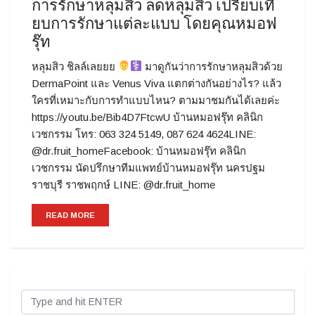
การรักษาหลุมสิว ลดหลุมสิว เปรียบเที
ยบการรักษาแต่ละแบบ โดยคุณหมอฟ
รุ๊ท
หลุมสิว ชิลล์เลยยย
มาดูกันว่าการรักษาหลุมสิวด้วย
DermaPoint และ Venus Viva แตกต่างกันอย่างไร? แล้ว
ใครที่เหมาะกับการทำแบบไหน? ตามมาชมกันได้เลยค่ะ
https://youtu.be/Bib4D7FtcwU บ้านหมอฟรุ๊ท คลินิก
เวชกรรม โทร: 063 324 5149, 087 624 4624LINE:
@dr.fruit_homeFacebook: บ้านหมอฟรุ๊ท คลินิก
เวชกรรม นัดปรึกษาทีมแพทย์บ้านหมอฟรุ๊ท นครปฐม
ราชบุรี ราชพฤกษ์ LINE: @dr.fruit_home
READ MORE