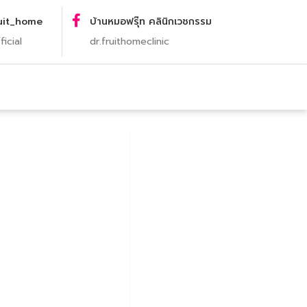
uit_home
บ้านหมอฟรุ๊ท คลินิกเวชกรรม
ficial
dr.fruithomeclinic