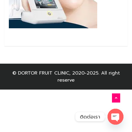
© DORTOR FRUIT CLINIC, 2020-2025. All right
reserve
ติดต่อเรา
Open c