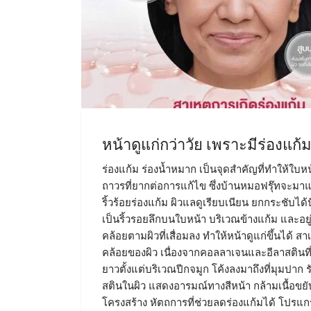
หน้าดูแก่กว่าวัย เพราะมีร่องแก้
ร่องแก้ม ร่องน้ำหมาก เป็นจุดสำคัญที่ทำให้ใบหน้
ถาวรที่ยากต่อการแก้ไข ซึ่งบ้านหมอฟรุ๊ทจะม
ริ้วร้อยร่องแก้ม ผิวแลดูเรียบเนียน ยกกระชับได
เป็นริ้วรอยลึกบนใบหน้า บริเวณข้างแก้ม และอยู่
คล้อยตามผิวที่เสื่อมลง ทำให้หน้าดูแก่ขึ้นได้
คล้อยของผิว เนื่องจากคอลลาเจนและอีลาสตินที่อยู
ยาวตั้งแต่บริเวณปีกจมูก โค้งลงมาถึงที่มุมป
สตินในผิว แสดงอารมณ์ทางสีหน้า กล้ามเนื้อขยับ
โครงสร้าง หัตถการที่ช่วยลดร่องแก้มได้ โปรแ