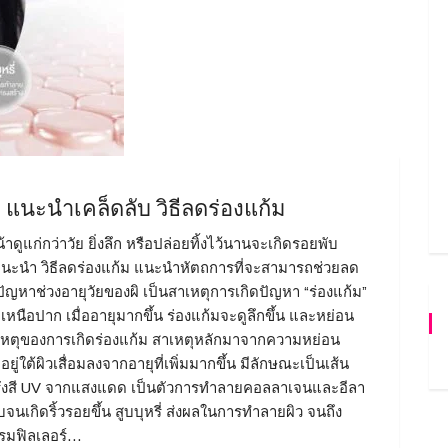
ม แนะนำเคล็ดลับ วิธีลดร่องแก้ม
าดูแก่กว่าวัย ยิ่งลึก หรือปล่อยทิ้งไว้นานจะเกิดรอยพับ
าแนะนำ วิธีลดร่องแก้ม แนะนำหัตถการที่จะสามารถช่วยลด
้ปัญหาช่วงอายุวัยของผิ เป็นสาเหตุการเกิดปัญหา “ร่องแก้ม”
เหนือปาก เมื่ออายุมากขึ้น ร่องแก้มจะดูลึกขึ้น และหย่อน
 สาเหตุของการเกิดร่องแก้ม สาเหตุหลักมาจากความหย่อน
่ใต้ผิวเสื่อมลงจากอายุที่เพิ่มมากขึ้น มีลักษณะเป็นเส้น
าก รังสี UV จากแสงแดด เป็นตัวการทำลายคอลลาเจนและอีลา
จนเกิดริ้วรอยขึ้น สูบบุหรี่ ส่งผลในการทำลายผิว จนถึง
กรมฟิลเลอร์…