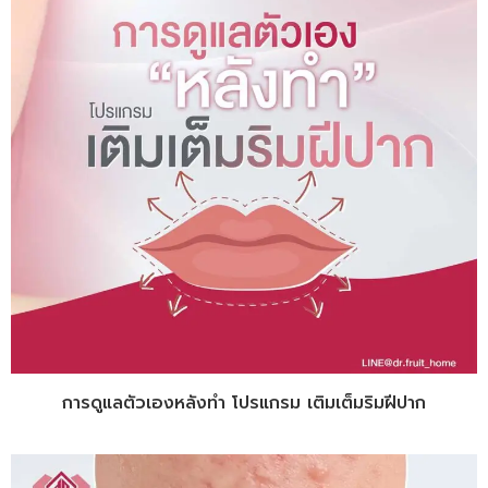
การดูแลตัวเองหลังทำ โปรแกรม เติมเต็มริมฝีปาก